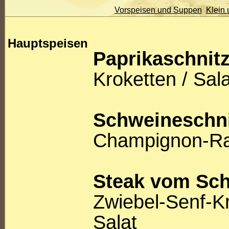
Vorspeisen und Suppen
Klein 
Hauptspeisen
Paprikaschnitz
Kroketten / Sala
Schweineschni
Champignon-Rah
Steak vom Sc
Zwiebel-Senf-K
Salat